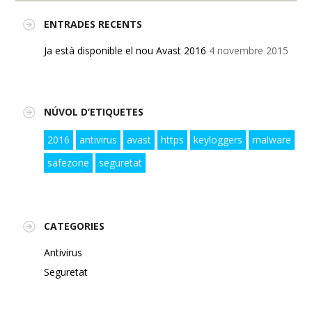
ENTRADES RECENTS
Ja està disponible el nou Avast 2016
4 novembre 2015
NÚVOL D’ETIQUETES
2016
antivirus
avast
https
keyloggers
malware
safezone
seguretat
CATEGORIES
Antivirus
Seguretat