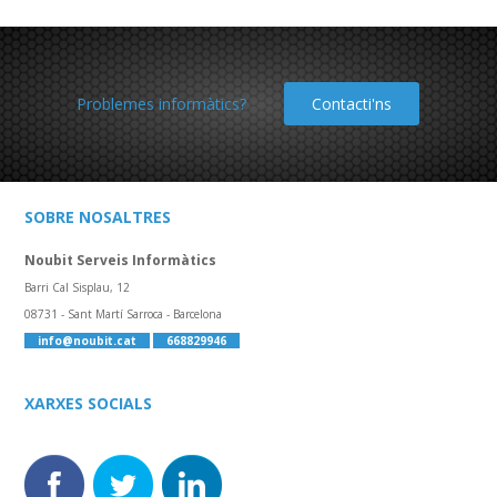
Problemes informàtics?
Contacti'ns
SOBRE NOSALTRES
Noubit Serveis Informàtics
Barri Cal Sisplau, 12
08731 - Sant Martí Sarroca - Barcelona
info@noubit.cat
668829946
XARXES SOCIALS