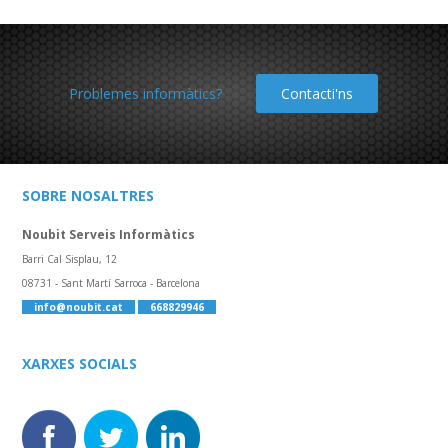
Problemes informàtics?
Contacti'ns
SOBRE NOSALTRES
Noubit Serveis Informàtics
Barri Cal Sisplau, 12
08731 - Sant Martí Sarroca - Barcelona
info@noubit.cat
668829946
XARXES SOCIALS