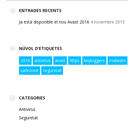
ENTRADES RECENTS
Ja està disponible el nou Avast 2016
4 novembre 2015
NÚVOL D’ETIQUETES
2016
antivirus
avast
https
keyloggers
malware
safezone
seguretat
CATEGORIES
Antivirus
Seguretat