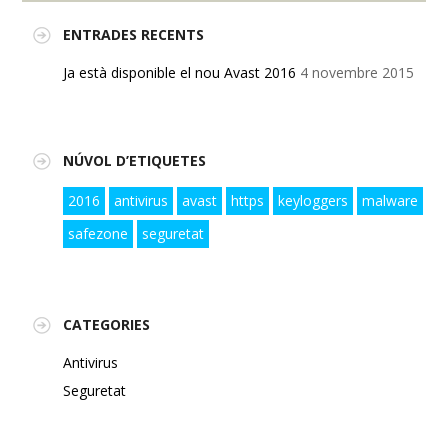
ENTRADES RECENTS
Ja està disponible el nou Avast 2016
4 novembre 2015
NÚVOL D’ETIQUETES
2016
antivirus
avast
https
keyloggers
malware
safezone
seguretat
CATEGORIES
Antivirus
Seguretat