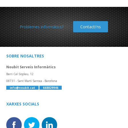
Problemes informàtics?
Contacti'ns
SOBRE NOSALTRES
Noubit Serveis Informàtics
Barri Cal Sisplau, 12
08731 - Sant Martí Sarroca - Barcelona
info@noubit.cat
668829946
XARXES SOCIALS