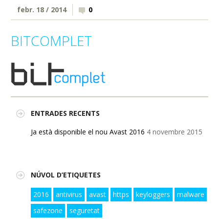
febr. 18 / 2014
0
BITCOMPLET
ENTRADES RECENTS
Ja està disponible el nou Avast 2016
4 novembre 2015
NÚVOL D’ETIQUETES
2016
antivirus
avast
https
keyloggers
malware
safezone
seguretat